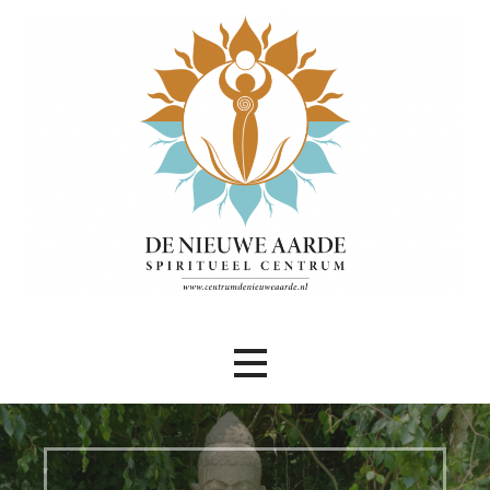
Ga
naar
de
inhoud
Spiritueel centrum
Centrum De Nieuwe Aarde